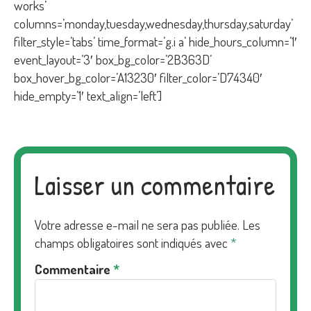
works’
columns=’monday,tuesday,wednesday,thursday,saturday’
filter_style=’tabs’ time_format=’g.i a’ hide_hours_column=’1′
event_layout=’3′ box_bg_color=’2B363D’
box_hover_bg_color=’A13230′ filter_color=’D74340′
hide_empty=’1′ text_align=’left’]
Laisser un commentaire
Votre adresse e-mail ne sera pas publiée.
Les
champs obligatoires sont indiqués avec
*
Commentaire
*