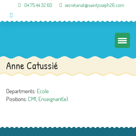
04 75 44 32 60
secretariat@saintjoseph26.com
Anne Catussié
Departments:
Ecole
Positions:
CM1
,
Enseignant(e)