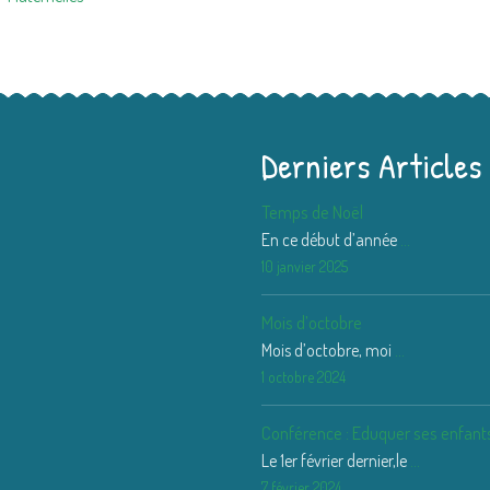
Derniers Articles
Temps de Noël
En ce début d’année
...
10 janvier 2025
Mois d’octobre
Mois d’octobre, moi
...
1 octobre 2024
Conférence : Eduquer ses enfants
Le 1er février dernier,le
...
7 février 2024