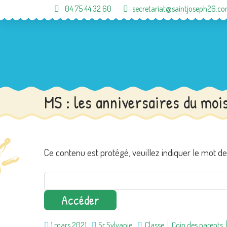
04 75 44 32 60
secretariat@saintjoseph26.c
MS : les anniversaires du moi
Ce contenu est protégé, veuillez indiquer le mot d
1 mars 2021
Sr Sylvanie
Classe
Coin des parents