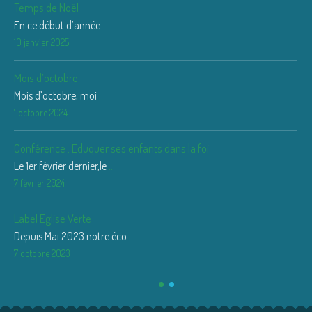
Temps de Noël
En ce début d’année
...
10 janvier 2025
Mois d’octobre
Mois d’octobre, moi
...
1 octobre 2024
Conférence : Eduquer ses enfants dans la foi
Le 1er février dernier,le
...
7 février 2024
Label Eglise Verte
Depuis Mai 2023 notre éco
...
7 octobre 2023